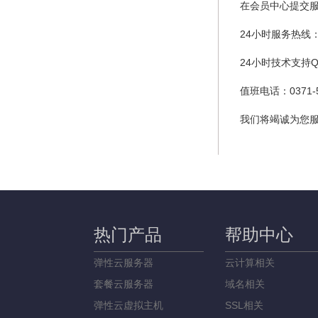
在会员中心提交服
24小时服务热线：4
24小时技术支持QQ
值班电话：0371-56
我们将竭诚为您
热门产品
帮助中心
弹性云服务器
云计算相关
套餐云服务器
域名相关
弹性云虚拟主机
SSL相关