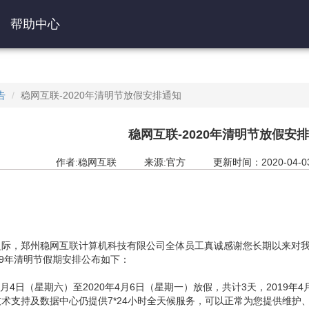
帮助中心
告
稳网互联-2020年清明节放假安排通知
稳网互联-2020年清明节放假安
作者:稳网互联
来源:官方
更新时间：2020-04-0
：
之际，郑州稳网互联计算机科技有限公司全体员工真诚感谢您长期以来对
19年清明节假期安排公布如下：
4月4日（星期六）至2020年4月6日（星期一）放假，共计3天，2019
术支持及数据中心仍提供7*24小时全天候服务，可以正常为您提供维护