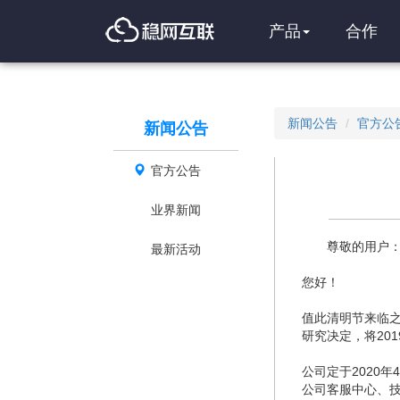
产品
合作
新闻公告
官方公
新闻公告
官方公告
业界新闻
尊敬的用户
最新活动
您好！
值此清明节来临
研究决定，将20
公司定于2020年
公司客服中心、技